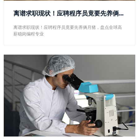
离谱求职现状！应聘程序员竟要先养俩月猪，盘点全球高薪稳岗编程专业
离谱求职现状！应聘程序员竟要先养俩月猪，盘点全球高
薪稳岗编程专业